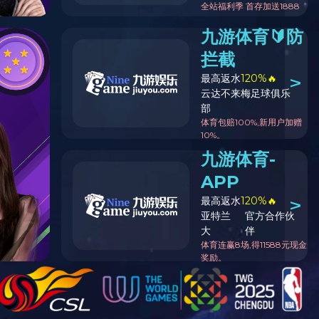
格
陕西抛丸清理机