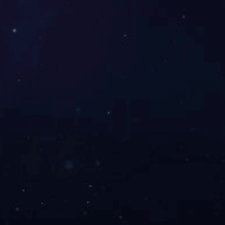
共 62 条记录
1
2
3
4
客户案例
24小时咨询热线
15202990866
汽车行业
邮箱：1033175204
光伏行业
地址：陕西省西安
化工行业
春天小区9号楼2单元1
建材行业