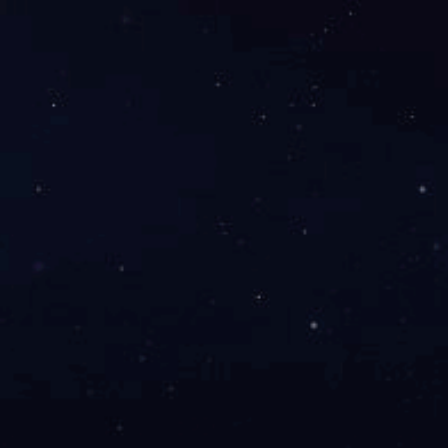
5
6
下一页
尾页
@qq.com
欢迎给我们留言
市沣东新城和平
1层1103室
请在此输入留言内容，
我们会尽快与您联系。
手机官网
关注我们
姓名
联系人
电话
座机/手机号码