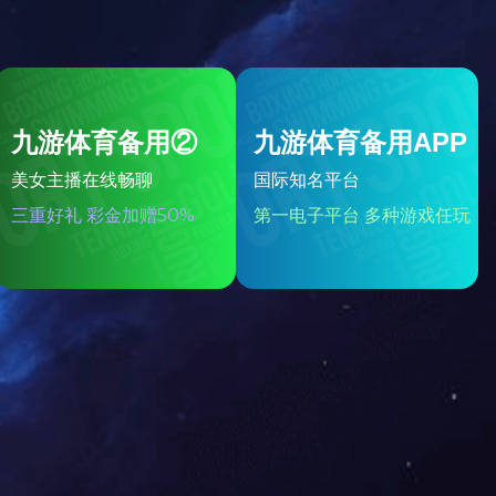
厂家
西安开云（中国）