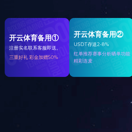
西安开云（中国）厂家介绍了通过式开云（中国）可以清理的工件
陕西新尔特机械设备小编介绍了钢管内壁开云（中国）主要的清理作用
西安开云（中国）厂家总结了钢管外壁开云（中国）的优点
开云（中国）
Contact Us
开云手机站官网
企业名称：开云手机站官网
联系人：管经理
手机：15202990866
邮箱：1033175204@qq.com
传真：029-85807976