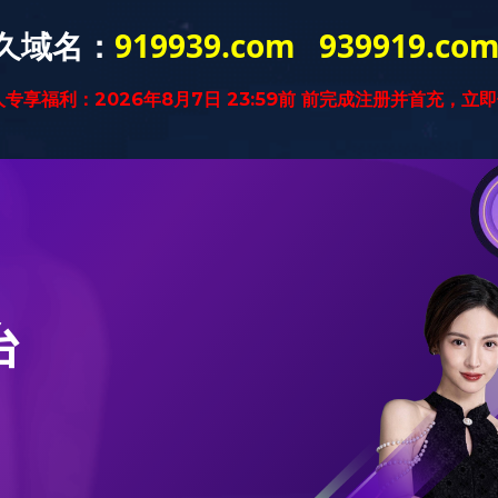
网站首页
关于我们
开云手机站官网
开云（中国）
环