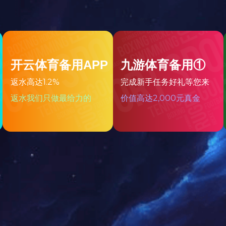
陕西开云（中国）厂家
西安开云（中国）