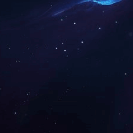
相关标签：
上一篇：
陕西
下一篇：
没有
近期浏
关于我们
开云手机站官网
新闻动态
关于我们
抛丸清理设备
公司新闻
喷砂表面处理机
行业新闻