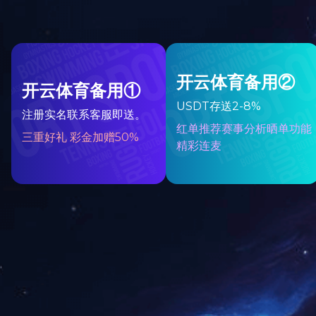
开云（中国）
Contact Us
开云手机站官网
企业名称：开云手机站官网
联系人：管经理
手机：15202990866
邮箱：1033175204@qq.com
传真：029-85807976
弹丸
送机，再
网址 : www.hireakillerr.com
尘埃
地址：陕西省西安市沣东新城和平春天小
本文网址：/ne
区9号楼2单元11层1103室