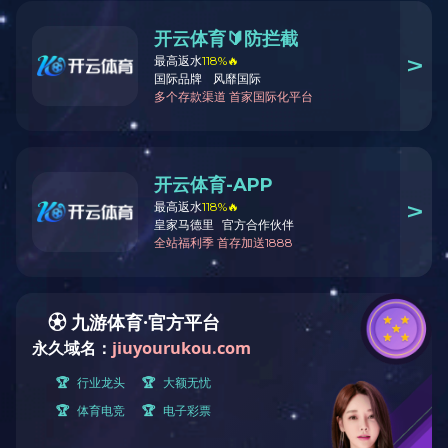
leyu网_乐鱼leyu(中国)
|
网站首页
咨询电话
返回顶部