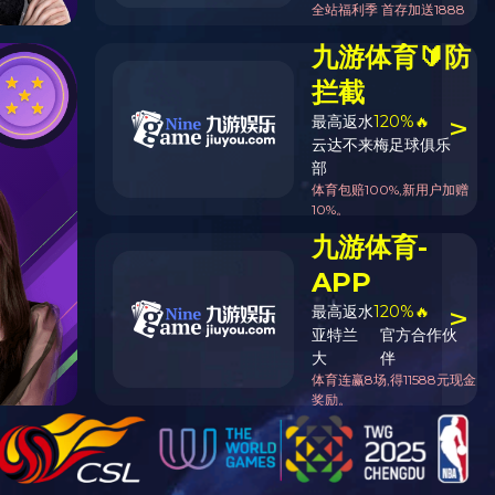
面处理机
28 14:52:19