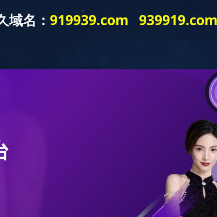
网站首页
关于我们
开云手机站官网
开云（中国）
环
西安喷砂机厂