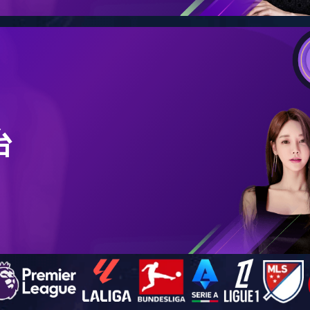
所属分类：
喷砂表
点击次数：
937
发布日期：
2022/05/