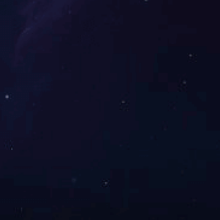
了解详情 +
共 676 条记录
首页
上一页
5
6
7
8
9
客户案例
24小时咨询热线
15202990866
汽车行业