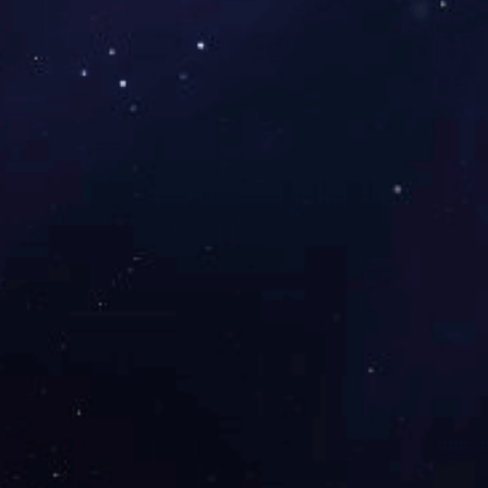
关于我们
开云手机站官网
新闻动态
关于我们
抛丸清理设备
公司新闻