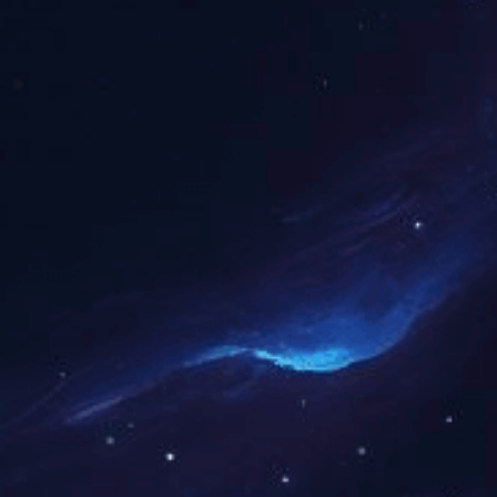
西安
西安新
体将砂
西安
西安喷
产生的