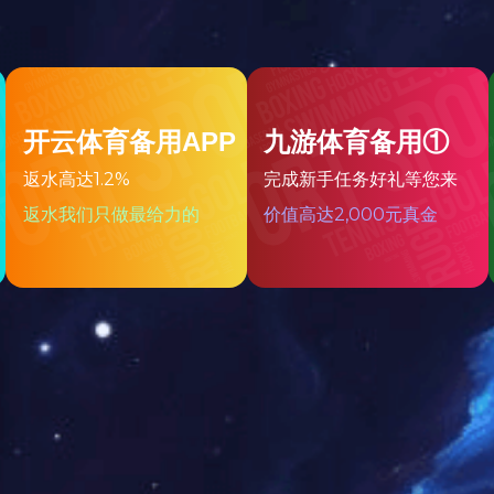
开云（中国）厂家介绍了定向套和分丸轮在开云（中国）
云（中国）厂家介绍了定向套和分丸轮在开云（中国）工作中的作用1. 
件，它可以使得抛丸器的喷射方向始终保持水平...
了解详情 +
开云（中国）配件厂家认为开云（中国）易损件一般多久
云（中国）配件厂家认为开云（中国）易损件一般多久需要换侧护板、顶
出现严重磨损，影响到设备的正常运行或清理...
了解详情 +