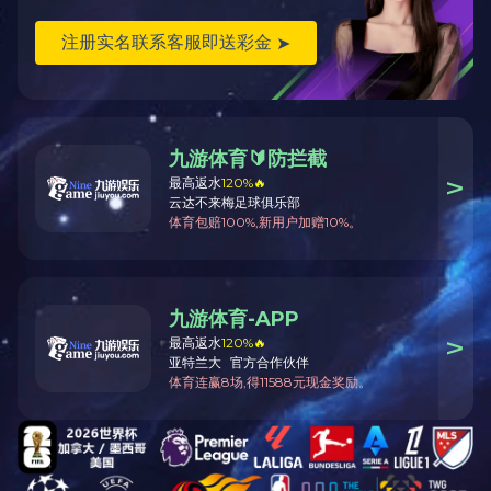
的，即为，其回答为是。因为，不管是哪一种
开云（中国）
，其或
多或少，是有漏丸问题。
3.对抛丸设备，在表面处理效果上，是否可以进行一些
适当调整？
抛丸设备，其是通过机器行走速度，以及丸料的抛射，
来得到不同的抛射强度，从而，获得不同的表面效果的，所
以，如果想要调整抛丸效果的话，那么，是完全可以的，而
且，也是容易来实现的。
本文网址：/news/549.html
相关标签：
西安抛丸设备
,
抛丸设备
上一篇：
西安开云（中国）小编介绍它是否要采取防爆措施？
下一篇：
西安开云（中国）小编还是它在安装中应该注意那些问题?
24小时咨询热线